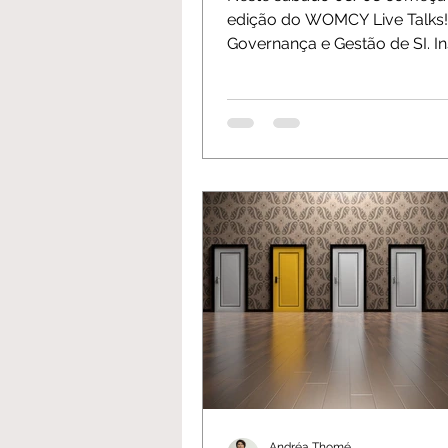
edição do WOMCY Live Talks! 1a. trilh
Governança e Gestão de SI. In
https://bit.ly/31lPTvg ...
Andréa Thomé