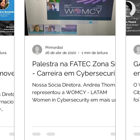
Primordial
tura
26 de abr. de 2020
1 min de leitura
Palestra na FATEC Zona Sul
G
omover
- Carreira em Cybersecurity
e
Nossa Sócia Diretora, Andréa Thomé,
O 
merica
representou a WOMCY - LATAM
Ci
 Diretora,
Women in Cybersecurity em mais um
fo
rnacional
evento na FATEC Zona Sul, desta vez
de
y
em...
Sóc