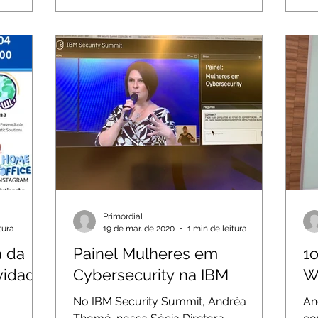
Primordial
tura
19 de mar. de 2020
1 min de leitura
a da
Painel Mulheres em
1
vidade
Cybersecurity na IBM
W
No IBM Security Summit, Andréa
An