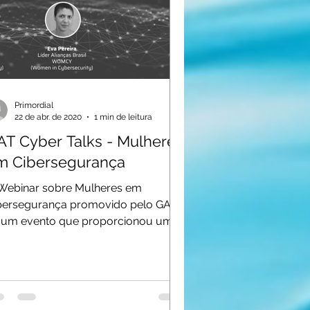
Primordial
22 de abr. de 2020
1 min de leitura
AT Cyber Talks - Mulheres
m Cibersegurança
Webinar sobre Mulheres em
bersegurança promovido pelo GAT,
i um evento que proporcionou um
bate muito agradável, onde nossa
ia...