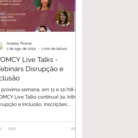
Andréa Thomé
7 de ago. de 2020
1 min de leitura
OMCY Live Talks -
nars Disrupção e
nclusão
 próxima semana, em 11 e 12/08 o
CY Live Talks continua! 2a. trilha
srupção e Inclusão. Inscrições:
ps://bit.ly/30AEGI4 ...