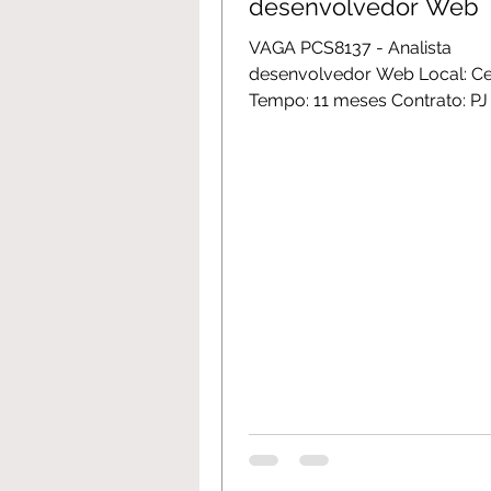
desenvolvedor Web
VAGA PCS8137 - Analista
desenvolvedor Web Local: Ce
Tempo: 11 meses Contrato: PJ P
HTML e de front end angular
mobile...