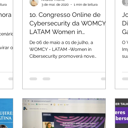
itura
3 de mai. de 2020
1 min de leitura
hora
1o. Congresso Online de
J
Cybersecurity da WOMCY -
Di
LATAM Women in
G
cenário
Cybersecurity
De 06 de maio a 01 de julho, a
O 
irar o
WOMCY - LATAM -Women in
Im
Cibersecurity promoverá nove
su
Webinars com grandes nomes do
Cyb
setor, abordando temas...