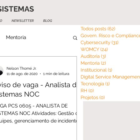
SISTEMAS
O
NEWSLETTER
BLOG
Todos posts
(62)
62 posts
Govern. Risco e Complianc
Mentoria
Cybersecurity
(31)
31 posts
WOMCY
(24)
24 posts
Auditoria
(3)
3 posts
Mentoria
(2)
2 posts
Nelson Thomé Jr.
Institucional
(1)
1 post
11 de ago. de 2020
1 min de leitura
Digital Service Managemen
iso de vaga - Analista de
Tecnologia
(1)
1 post
RH
(0)
0 post
istemas NOC
Projetos
(0)
0 post
GA PCS 0605 - ANALISTA DE
STEMAS NOC Atividades: Gestão de
uipes, gerenciamento de incidentes,
uação em ambientes críticos,...