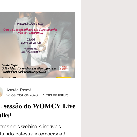
Andréa Thomé
28 de mai. de 2020
1 min de leitura
. 𝐬𝐞𝐬𝐬ã𝐨 𝐝𝐨 𝐖𝐎𝐌𝐂𝐘 𝐋𝐢𝐯𝐞
𝐥𝐤𝐬!
tros dois webinars incríveis
cluindo palestra internacional!