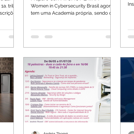
Ins
a
Women in Cybersecurity Brasil agora
03/
scrições:
tem uma Academia própria, sendo o
segundo capítulo da associação,
depois...
Andréa Thomé