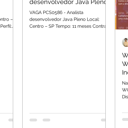
desenvolvedor Java Pleno
VAGA PCS0586 - Analista
ntro – SP
desenvolvedor Java Pleno Local:
erfil:
Centro – SP Tempo: 11 meses Contrato:
 com
PJ Perfil: Desenvolvimento de
aplicações de...
W
Webi
I
Na
WOM
Di
htt