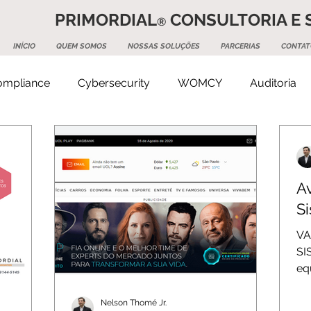
PRIMORDIAL
CONSULTORIA E 
®
INÍCIO
QUEM SOMOS
NOSSAS SOLUÇÕES
PARCERIAS
CONTAT
Compliance
Cybersecurity
WOMCY
Auditoria
ice Management
Tecnologia
RH
Projetos
Av
S
VA
SI
eq
at
Nelson Thomé Jr.