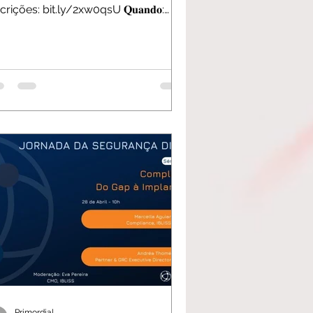
crições: bit.ly/2xw0qsU 𝐐𝐮𝐚𝐧𝐝𝐨:
06 das 19:45 às 21:30....
Primordial