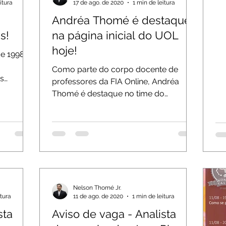
itura
17 de ago. de 2020
1 min de leitura
Andréa Thomé é destaque
s!
na página inicial do UOL
hoje!
e 1998,
Como parte do corpo docente de
as
professores da FIA Online, Andréa
os. Em
Thomé é destaque no time do
Bootcamp da entidade sobre os
temas...
Nelson Thomé Jr.
itura
11 de ago. de 2020
1 min de leitura
sta
Aviso de vaga - Analista