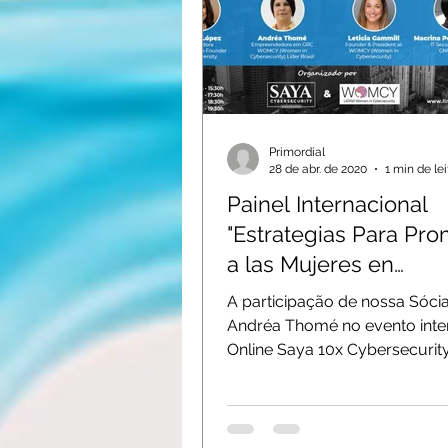
Primordial
28 de abr. de 2020
1 min de lei
Painel Internacional
"Estrategias Para Pr
a las Mujeres en
Ciberseguridad en A
A participação de nossa Sócia
Lati
Andréa Thomé no evento inte
Online Saya 10x Cybersecurit
Awareness Tour da Saya...