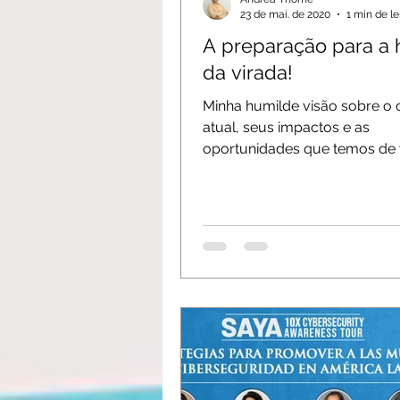
23 de mai. de 2020
1 min de le
A preparação para a 
da virada!
Minha humilde visão sobre o 
atual, seus impactos e as
oportunidades que temos de v
jogo! Boa leitura!...