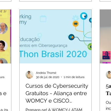
Andréa Thomé
tura
30 de jul. de 2020
1 min de leitura
Cursos de Cybersecurity
5𝐚
a e
Gratuitos - Aliança entre
𝐓
WOMCY e CISCO
Ou
Networking Academy
in
a 2a.
Prepare-se! A WOMCY-LATAM