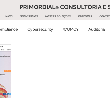
PRIMORDIAL
CONSULTORIA E 
®
INÍCIO
QUEM SOMOS
NOSSAS SOLUÇÕES
PARCERIAS
CONTAT
Compliance
Cybersecurity
WOMCY
Auditoria
ice Management
Tecnologia
RH
Projetos