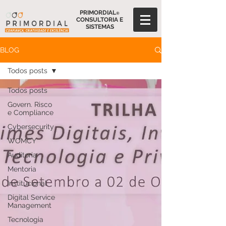
PRIMORDIAL
®
CONSULTORIA E
SISTEMAS
BLOG
Todos posts
Todos posts
Govern. Risco
e Compliance
Cybersecurity
WOMCY
Auditoria
Mentoria
Institucional
Digital Service
Management
Tecnologia