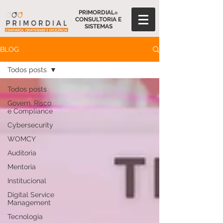
PRIMORDIAL
®
CONSULTORIA E
SISTEMAS
BLOG
Todos posts
Todos posts
Govern. Risco
e Compliance
Cybersecurity
WOMCY
Auditoria
Mentoria
Institucional
Digital Service
Management
Tecnologia